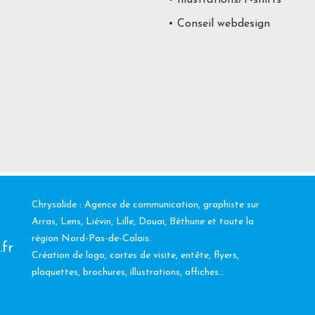
• Illustrations/T-shirts
• Conseil webdesign
Chrysalide : Agence de communication, graphiste sur
Arras, Lens, Liévin, Lille, Douai, Béthune et toute la
région Nord-Pas-de-Calais.
.fr
Création de logo, cartes de visite, entête, flyers,
plaquettes, brochures, illustrations, affiches...