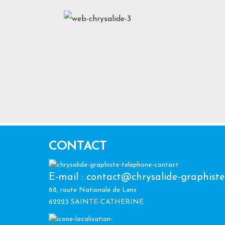
CONTACT
E-mail : contact@chrysalide-graphiste
68, route Nationale de Lens
62223 SAINTE-CATHERINE