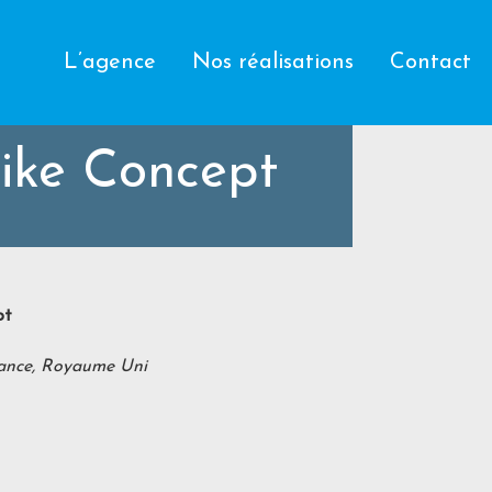
L’agence
Nos réalisations
Contact
ike Concept
pt
ance, Royaume Uni