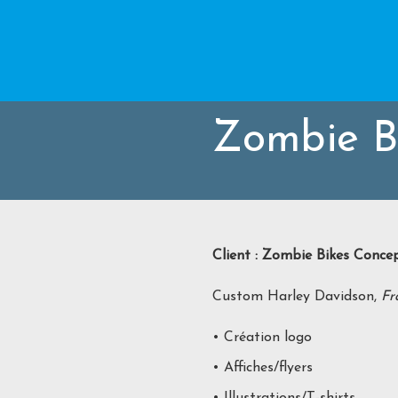
Zombie B
Client : Zombie Bikes Conce
Custom Harley Davidson,
Fr
• Création logo
• Affiches/flyers